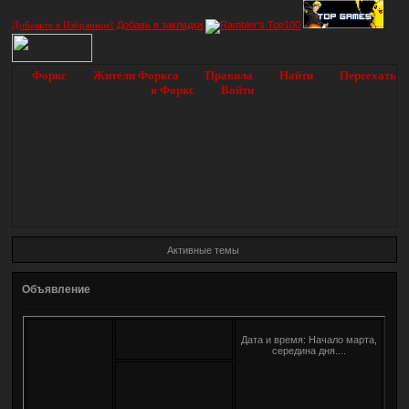
Добавьте в Избранное!
Добавь в закладки
Форкс
Жители Форкса
Правила
Найти
Переехать
в Форкс
Войти
Активные темы
Объявление
~Twilight~
Дата и время: Начало марта,
середина дня....