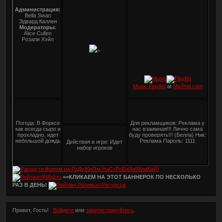
Администрация:
Bella Swan
Эдвард Каллен
Модераторы:
Alice Cullen
Розали Хэйл
>
Music Playlist
at
MixPod.com
Погода: В Форксе
Для рекламщиков: Реклама у
как всегда сыро и
нас взаимная!!! Лично сама
прохладно, идет
буду проверять!!! (Белла) Ник:
небольшой дождь
Реклама Пароль: 1111
Действия в игре: Идет
набор игроков
<=КЛИКАЕМ НА ЭТОТ БАННЕРОК ПО НЕСКОЛЬКО
РАЗ В ДЕНЬ!
Привет, Гость!
Войдите
или
зарегистрируйтесь
.