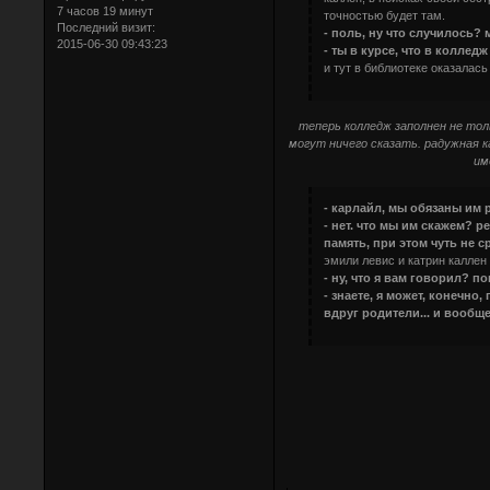
7 часов 19 минут
точностью будет там.
Последний визит:
- поль, ну что случилось? 
2015-06-30 09:43:23
- ты в курсе, что в колле
и тут в библиотеке оказалас
теперь колледж заполнен не тол
могут ничего сказать. радужная к
им
- карлайл, мы обязаны им 
- нет. что мы им скажем? 
память, при этом чуть не 
эмили левис и катрин каллен 
- ну, что я вам говорил? п
- знаете, я может, конечно
вдруг родители... и вообщ