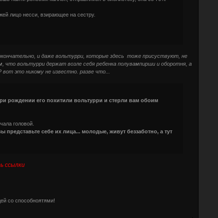
жей лицо несси, взирающее на сестру.
 окончательно, и даже вольтурри, которые здесь тоже присуствуют, не
ом, что вольтурри держат возле себя ребенка полувампирши и оборотня, а
 вот это никому не известно. разве что...
 при рождении его похитили вольтурри и стерли вам обоим
ачала головой.
ы представьте себе их лица... молодые, живут беззаботно, а тут
ь ссылки
дей со способноятями!