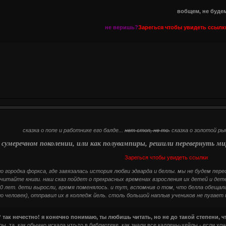
вобщем, не буде
не веришь?
Зарегься чтобы увидеть ссылк
сказка о попе и работнике его балде...
нет стоп, не то.
сказка о золотой рыб
о сумеречном поколении, или как полувампиры, решили перевернуть ми
Зарегься чтобы увидеть ссылки
го городка форкса, где завязалась история любви эдварда и беллы. мы не будем пер
 читайте книги. наш сказ пойдет о прекрасных временах взросления их детей и детей 
лет. дети выросли, время поменялось. и тут, вспомнив о том, что белла обещала 
о человек), отправил их в колледж йель. столь большой наплыв учеников не пугает
 так нечестно! я конечно понимаю, ты любишь читать, но не до такой степени, 
ры. та, как обычно искала что-то в библиотеке. как знали все каллены-хейлы - если х