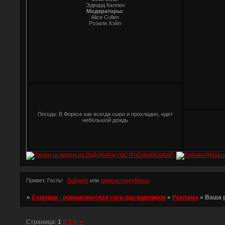
Эдвард Каллен
Модераторы:
Alice Cullen
Розали Хэйл
Погода: В Форксе как всегда сыро и прохладно, идет
небольшой дождь
Привет, Гость!
Войдите
или
зарегистрируйтесь
.
»
Сумерки - романтическая сага про вампиров
»
Реклама
»
Ваша 
Страница:
1
2
3
4
»