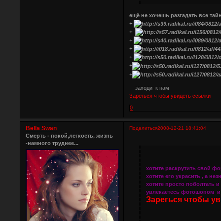
ещё не хочешь разгадать все та
+
+
+
+
+
+
+
заходи к нам
Зарегься чтобы увидеть ссылки
0
Bella Swan
Поделиться
2008-12-21 18:41:04
Смерть - покой,легкость, жизнь
-намного труднее...
хотите раскрутить свой ф
хотите его украсить , а не
хотите просто поболтать и
увлекаетесь фотошопом и 
Зарегься чтобы у