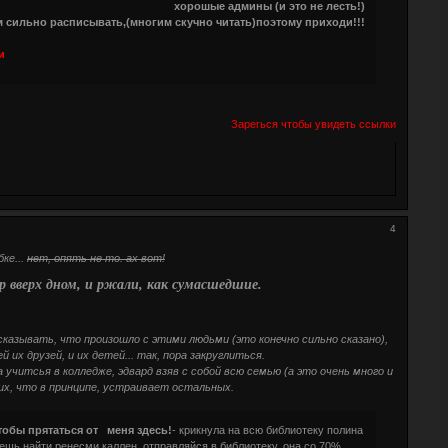
хорошые админы (и это не лесть!)
м сильно расписывать,(многим скучно читать)поэтому приходи!!!
и
Зарегься чтобы увидеть ссылки
4
ке...
нет, опять не то. ах вот!
р вверх дном, и ржали, как сумасшедшие.
есказывать, что произошло с этими людьми (это конечно сильно сказано),
их друзей, и их детей... так, пора закруглиться.
учитсья в колледже, эдвард взяв с собой всю семью (а это очень много и
 их, что в принципе, устраивает остальных.
чтобы прятаться от меня здесь!
- крикнула на всю библиотеку полина
очешь найти ренесми каллен, отправляйся в библиотеку, она со 70%