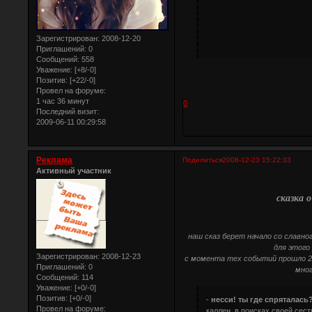
Зарегистрирован
: 2008-12-20
Приглашений:
0
Сообщений:
558
Уважение:
[+8/-0]
Позитив:
[+22/-0]
Провел на форуме:
1 час 36 минут
0
Последний визит:
2009-06-11 00:29:58
Реклама
Поделиться
2008-12-23 15:22:33
Активный участник
сказка 
наш сказ берет начало со славно
для этого
Зарегистрирован
: 2008-12-23
с момента тех событий прошло 20 
Приглашений:
0
мног
Сообщений:
114
Уважение:
[+0/-0]
Позитив:
[+0/-0]
-
несси! ты где спряталась?
Провел на форуме:
каллен, в поисках своей сест