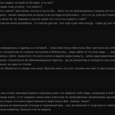
елл садясь на край из беседки. а ты как?
 гарри тоже уселся - что нового?
го у меня?..моя жизнь скучна и пуста без... бель чть не проговорилась.странно ей что-
рону...затем повернулся на беллу и их взгляды встретились - что это за чувство?знак
о было ей не знакомо.и она не знала что это а что нового у тебя?
и совсем меня разлюбила...тл совсем достал...всё ещё хуже чем всегда - гарри до сих 
направилась к одному из стелажей... mutus liber,mutus liber,mutus liber шептала она с
 ,которая как-то странно поступала в библиотеку... надо найти то что мне надо...... aqua 
селитру» (nitre). поместите это всё в котёл и варите ровно минуту... алекс вдохновите
. алекс посмотрела на обмнимающуюся парочку... да уж романтика в хогвартсе наступа
нигу на один из столов.
он обернулся и увидел как алекс бросила книгу на стол. похоже она чем то расстроина.
что мы хотим заинтиресованно спросила алекс.что привело тебя сюда ,странница в мой
нница! алекс, я тут недавно такую книгу классную по запрещённым заклинаниям нашл
ого.только эта книга единственная в мире mutus liber .знаешь такую?
 крыша во временном отъезде в подземный мир... ага, вспомнила! я тогда просто тёмной 
акая книжечка. больше я её не видела.