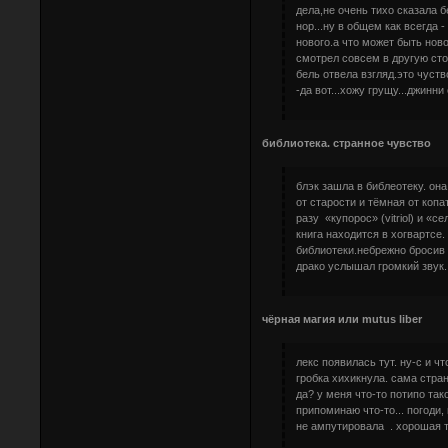
дела,не очень тихо сказала б
нор...ну в общем как всегда -
нового.а что может быть ново
смотрел совсем в другую сто
бель отвела взгляд.это чуств
-да вот...хожу грущу...джинн
библиотека. странное чувство
блэк зашла в библеотеку. она 
от старости и тёмная от копати
разу «купорос» (vitriol) и «
книга находится в хогвартсе
библиотеки.небрежно бросив к
драко услышал громкий звук. 
чёрная магия или mutus liber
лекс появилась тут. ну-с и 
гробка хихикнула. сама стра
да? у меня что-то потипо так
припоминаю что-то... погоди,
не ампутировала . хорошая т