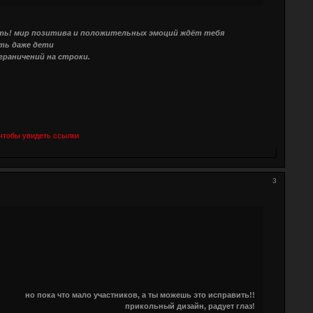
ыть! мир позитива и положительных эмоций ждёт тебя
ть даже дети
граничений на строки.
чтобы увидеть ссылки
3
но пока что мало участников, а ты можешь это исправить!!
прикольный дизайн, радует глаз!