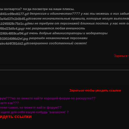
йны хогвартса? тогда посмотри на наши плюсы.
депрессия и одиночество???? у нас ты можешь о них заб
совсем незначительные правила, которые могут выполня
мы не требуем от персонажей длинных постов. у нас нет о
у нас разрешается любая внешность
очень добрые администраторы и модераторы
разрешён неканоничные персонажи
совершенно сосбственный сюжет!
Зарегься 
Зарегься чтобы увидеть ссылки
орум???но не можете найти хороший форум по раскрутке??
знаете как???
 тоже самое, не можете найти форум??
ищете для себя какую нибудь 'вакансию' ?
видеть ссылки