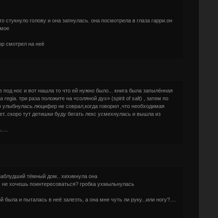
то стукнуло голову и она запнулась. она посмотрела в глаза гарри.он
омое
пор смотрел на неё
ебе под нос и вот нашла то что ей нужно было... книга была запылённая
regia. три раза положите на «соляной дух» (spirit of salt) , затем по
льно улыбнулась.люцифер не соврал,когда говорил ,что необходимая
ет..скоро тут детишки буду бегать лекс усмехнулась и вышла из
....
 заблудший тёмный дом.. хихикнула она
а! не хочешь поинтересоваться? гробка ухмыльнулась
была и пыталась в неё залезть, а она мне чуть ли руку...или ногу?....