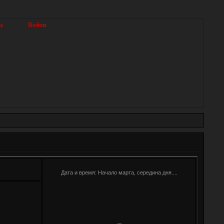
кс
Войти
Дата и время: Начало марта, середина дня....