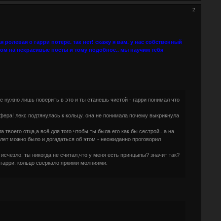
2
я ролевая о гарри потере. так нет! скажу я вам. у нас собственный
сом на некрасивые посты и тому подобное.. мы научим тебя
ебе нужно лишь поверить в это и ты станешь чистой - гарри понимал что
цифера! лекс подтянулась к кольцу. она не понимала почему выкрикнула
твоего отца,а всё для того чтобы ты была его как бы сестрой...а на
 лет можно было и догадаться об этом - неожиданно проговорил
исчезло. ты никогда не считал,что у меня есть принцыпы? значит так?
 гарри. кольцо сверкало яркими молниями.