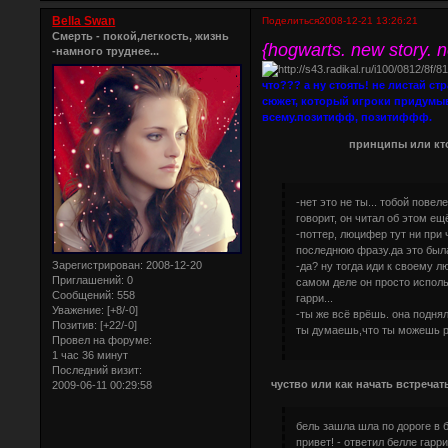
Bella Swan
Поделиться
2008-12-21 13:26:21
Смерть - покой,легкость, жизнь
{hogwarts. new story. n
-намного труднее...
что??? а ну стоять! не листай ст
сюжет, который игроки придумыв
всему.позитифф, позитиффф.
принципы или кто ког
-нет это не ты... тобой пове
говорит, он читал об этом ещ
-поттер, люцифер тут ни при 
последнюю фразу.да это была
Зарегистрирован
: 2008-12-20
-да? ну тогда иди к своему л
Приглашений:
0
самом деле он просто исполь
Сообщений:
558
гарри...
Уважение:
[+8/-0]
-ты же всё врёшь. она подня
Позитив:
[+22/-0]
ты думаешь,что ты можешь ре
Провел на форуме:
1 час 36 минут
Последний визит:
чуство или как начать встречат
2009-06-11 00:29:58
бель зашла шла по дороге в 
привет! - ответил белле гарри