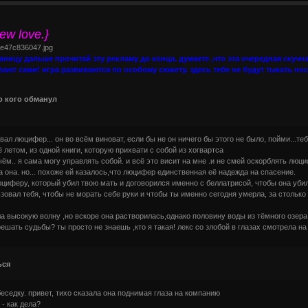
ew love.}
раницу дальше прочитай эту рекламу до конца. думаете ,что эта очередная скучна
ают сами! игра развиваются по особому сюжету. здесь тебе не будут тыкать но
о обманул
левал люцифер... он во всём виноват, если бы не он ничего бы этого не было, пойми...т
ё летом, из одной книги, которую прихвати с собой из хогвартса
чём.. я сама могу управлять собой. и всё это висит на мне .и не смей оскорблять лю
 она. но... похоже ей казалось,что люцифер единственная её надежда на спасение.
юциферу, который убил твою мать и договорился именно с беллатрисой, чтобы она убила 
зовал тебя, чтобы не морать себе руки и чтобы ты именно сегодня умерла, за столько
ла высокую волну ,но вскоре она растворилась,однако половину воды из тёмного озера 
шать судьбы? ты просто не знаешь ,кто я такая! лекс со злобой в глазах смотрела на
ься
беседку. привет, тихо сказала она поднимая глаза на компанию
 - как дела?