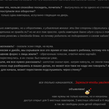
мне что, нельзя спокойно посидеть, почитать?
- высунулось из-за одного из стелла
дж поступили все оборотни?
ь только одна вампирша, испуганно глядящая на дверь.
ько вампирами, но и оборотнями. к удивлению многих эти две стороны сдружились
артинка не правда ли? но не все так просто. среди вампиров давно идут слухи о т
енно ренесми и джейкоба блэка. но почему родители не подозревают о своем чадике?
рассказать!
- сказала эсми глядя, на мужа.
ренесми и джейк, мы скрывали все это время от вас вашего ребенка, потому что
сравняв форкс с лица земли?
- обреченным голосом, ответил жене карлайл.
переглянулись. в их глазах был написан ужас.
ошли, им все нужно рассказать!
- шепотом сказал крис. катрин кивнула, но эмили пок
, плохо еще разбираюсь в ваших делах, но может все-таки не надо им говорить? в
е для начала, может перестанем подслушивать через стенку?
все только начинается...
Зарегься чтобы увидет
объявляем!
нам нужны не только каноны, но и неканоны
доступ открыт для 5 местных вампиром, 3 местных оботней и 4 лю
а так же свободны роли детей оборотней