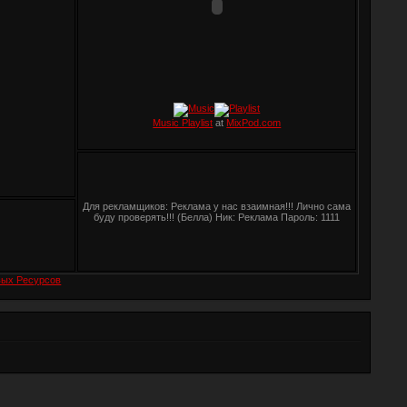
Music Playlist
at
MixPod.com
Для рекламщиков: Реклама у нас взаимная!!! Лично сама
буду проверять!!! (Белла) Ник: Реклама Пароль: 1111